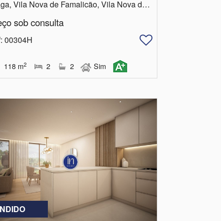
Braga, Vila Nova de Famalicão, Vila Nova de Famalicão e Calendário
eço sob consulta
f
: 00304H
2
118
m
2
2
Sim
NDIDO