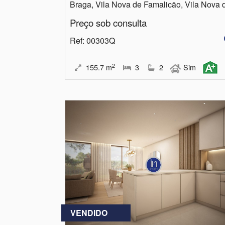
Preço sob consulta
Ref
: 00303Q
2
155.7
m
3
2
Sim
VENDIDO