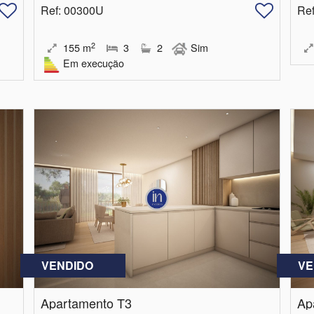
Ref
: 00300U
Re
2
155
m
3
2
Sim
Em execução
VENDIDO
VE
Apartamento T3
Ap