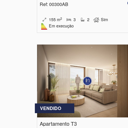
Ref
: 00300AB
2
155
m
3
2
Sim
Em execução
VENDIDO
Apartamento T3