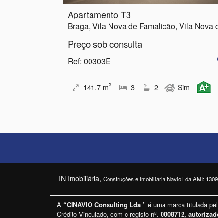
Apartamento T3
Preço sob consulta
Ref
: 00303E
2
141.7
m
3
2
Sim
IN Imobiliária,
Construções e Imobiliária Navio Lda AMI: 1309
A
“CINAVIO Consulting Lda ”
é uma marca titulada pe
Crédito Vinculado, com o registo nº.
0008712, autorizad