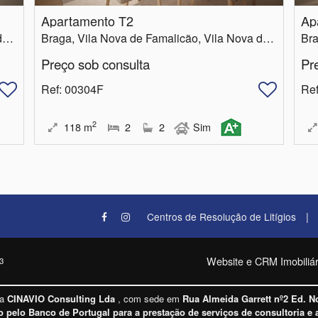
Apartamento T2
Ap
Braga, Vila Nova de Famalicão, Vila Nova de Famalicão e Calendário
Braga, Vila Nova de Famalicão, Vila Nova de Famalicão e Calendário
Preço sob consulta
Pr
Ref
: 00304F
Re
2
118
m
2
2
Sim
|
Centros de Resolução de Litígios
Website e CRM Imobiliár
3
la
CINAVIO Consulting Lda
, com sede em
Rua Almeida Garrett nº2 Ed. N
o pelo Banco de Portugal para a prestação de serviços de consultoria e 