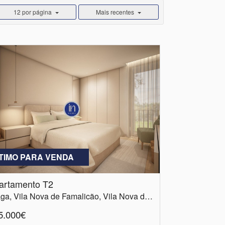
12 por página
Mais recentes
TIMO PARA VENDA
artamento T2
Braga, Vila Nova de Famalicão, Vila Nova de Famalicão e Calendário
5.000€