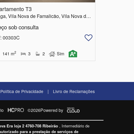
artamento T3
Braga, Vila Nova de Famalicão, Vila Nova de Famalicão e Calendário
eço sob consulta
f
: 00303C
2
141
m
3
2
Sim
|
Política de Privacidade
Livro de Reclamações
io
©2026
Powered by
ova Era loja 2 4760-708 Ribeirão
, Intermediário de
autorizado para a prestação de serviços de