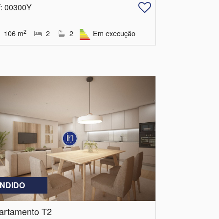
f
: 00300Y
2
106
m
2
2
Em execução
NDIDO
artamento T2