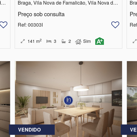
Braga, Vila Nova de Famalicão, Vila Nova de Famalicão e Calendário
Braga, Vila Nova de Famalicão, Vila Nova de Famalicão e Calendário
Preço sob consulta
Pr
Ref
: 00303I
Re
2
141
m
3
2
Sim
VENDIDO
VE