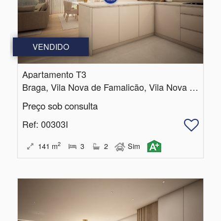
VENDIDO
Apartamento T3
Braga, Vila Nova de Famalicão, Vila Nova de Famalicão e Calendário
Preço sob consulta
Ref
: 00303I
2
141
m
3
2
Sim