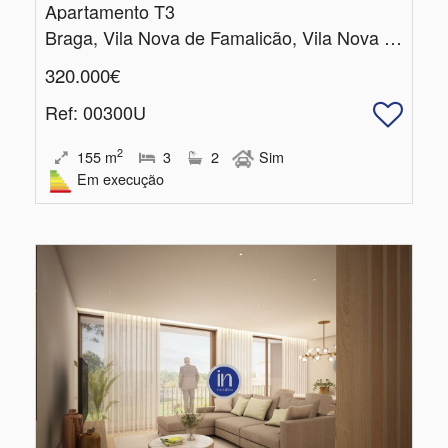
Apartamento T3
Braga, Vila Nova de Famalicão, Vila Nova de Famalicão e Calendário
320.000€
Ref
: 00300U
2
155
m
3
2
Sim
Em execução