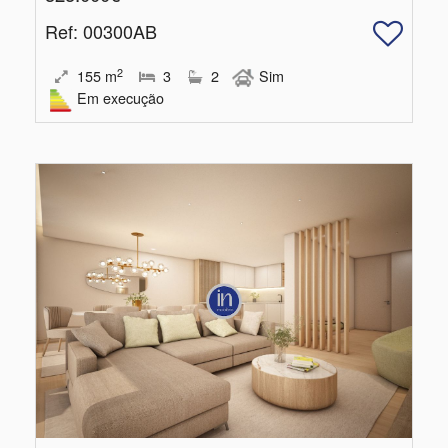
Ref
: 00300AB
2
155
m
3
2
Sim
Em execução