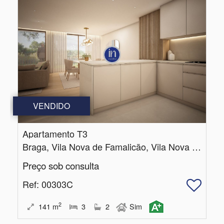
VENDIDO
Apartamento T3
Braga, Vila Nova de Famalicão, Vila Nova de Famalicão e Calendário
Preço sob consulta
Ref
: 00303C
2
141
m
3
2
Sim