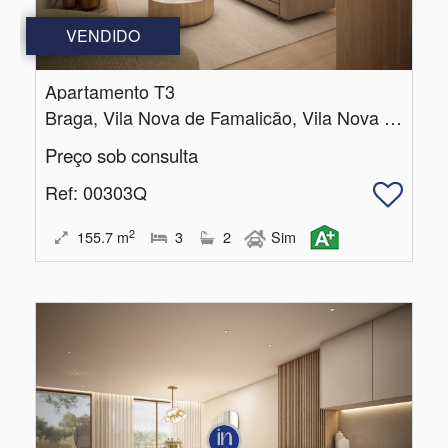
VENDIDO
Apartamento T3
Braga, Vila Nova de Famalicão, Vila Nova de Famalicão e Calendário
Preço sob consulta
Ref
: 00303Q
2
155.7
m
3
2
Sim