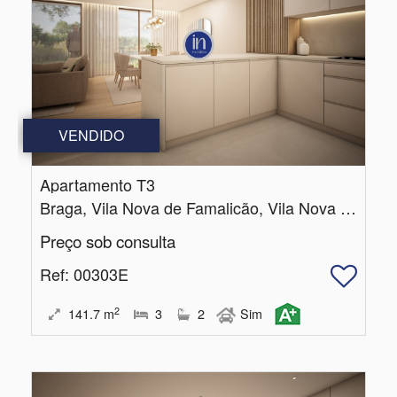
VENDIDO
Apartamento T3
Braga, Vila Nova de Famalicão, Vila Nova de Famalicão e Calendário
Preço sob consulta
Ref
: 00303E
2
141.7
m
3
2
Sim