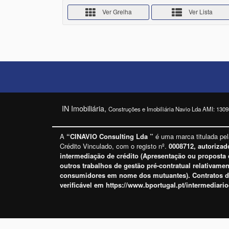
Ver Grelha
Ver Lista
IN Imobiliária,
Construções e Imobiliária Navio Lda AMI: 1309
A
“CINAVIO Consulting Lda ”
é uma marca titulada pe
Crédito Vinculado, com o registo nº.
0008712, autorizad
intermediação de crédito (
Apresentação ou proposta d
outros trabalhos de gestão pré-contratual relativame
consumidores em nome dos mutuantes
). Contratos 
verificável em
https://www.bportugal.pt/intermediario