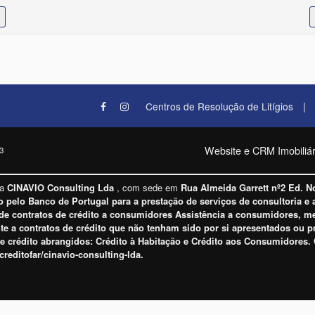
|
Centros de Resolução de Litígios
Website e CRM Imobiliár
3
la
CINAVIO Consulting Lda
, com sede em
Rua Almeida Garrett nº2 Ed. N
o pelo Banco de Portugal para a prestação de serviços de consultoria e 
e contratos de crédito a consumidores Assistência a consumidores, med
nte a contratos de crédito que não tenham sido por si apresentados ou 
de crédito abrangidos: Crédito à Habitação e Crédito aos Consumidores.
creditofar/cinavio-consulting-lda
.