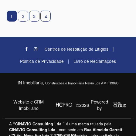
2
3
1
4
|
Centros de Resolução de Litígios
|
Política de Privacidade
Livro de Reclamações
IN Imobiliária,
Construções e Imobiliária Navio Lda AMI: 13093
Website e CRM
Powered
©2026
Imobiliário
by
A
“CINAVIO Consulting Lda ”
é uma marca titulada pela
CINAVIO Consulting Lda
, com sede em
Rua Almeida Garrett
nº2 Ed. Nova Era loja 2 4760-708 Ribeirão
, Intermediário de