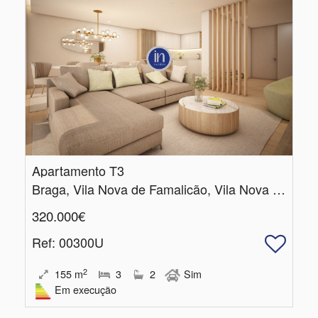
Apartamento T3
Braga, Vila Nova de Famalicão, Vila Nova de Famalicão e Calendário
320.000€
Ref
: 00300U
2
155
m
3
2
Sim
Em execução