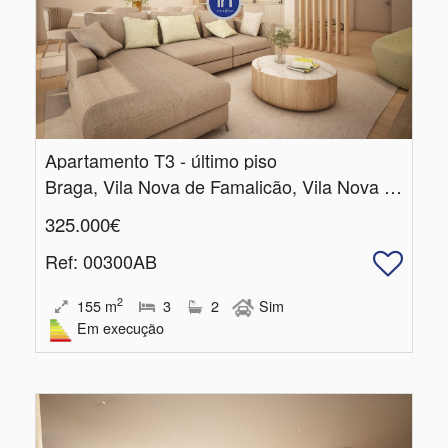
Apartamento T3 - último piso
Braga, Vila Nova de Famalicão, Vila Nova de Famalicão e Calendário
325.000€
Ref
: 00300AB
2
155
m
3
2
Sim
Em execução