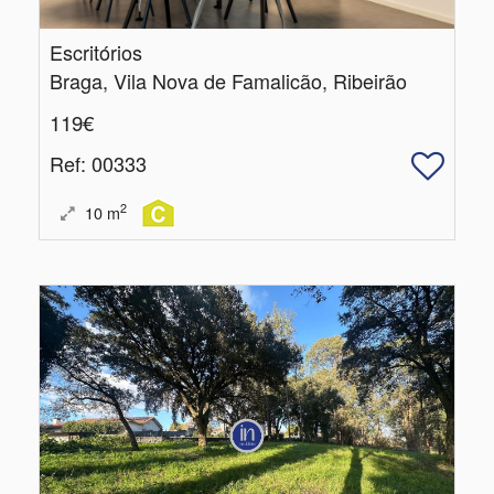
Escritórios
Braga, Vila Nova de Famalicão, Ribeirão
119€
Ref
: 00333
2
10
m