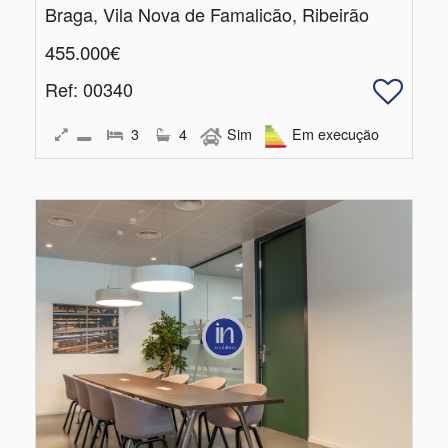
Braga, Vila Nova de Famalicão, Ribeirão
455.000€
Ref
: 00340
3
4
Sim
Em execução