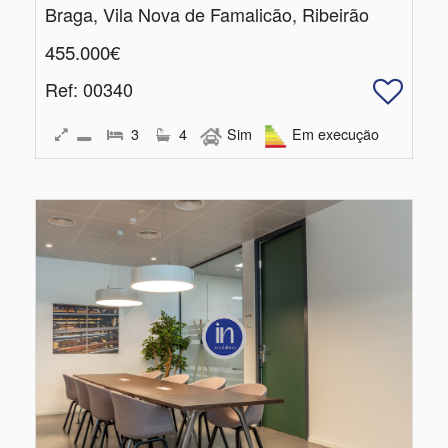
Braga, Vila Nova de Famalicão, Ribeirão
455.000€
Ref
: 00340
3
4
Sim
Em execução