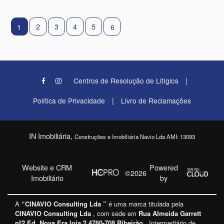
2
3
4
5
1
6
|
Centros de Resolução de Litígios
|
Política de Privacidade
Livro de Reclamações
IN Imobiliária,
Construções e Imobiliária Navio Lda AMI: 13093
Website e CRM
Powered
©2026
Imobiliário
by
A
“CINAVIO Consulting Lda ”
é uma marca titulada pela
CINAVIO Consulting Lda
, com sede em
Rua Almeida Garrett
nº2 Ed. Nova Era loja 2 4760-708 Ribeirão
, Intermediário de