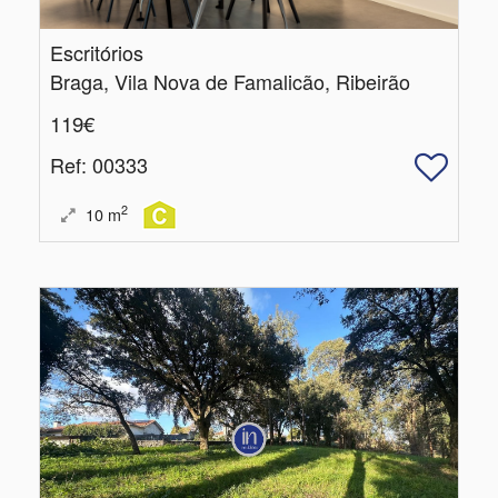
Escritórios
Braga, Vila Nova de Famalicão, Ribeirão
119€
Ref
: 00333
2
10
m