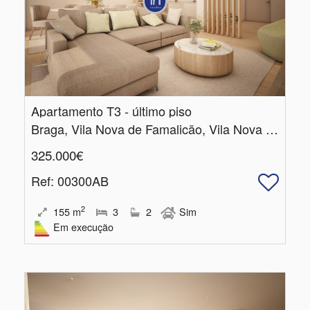
Apartamento T3 - último piso
Braga, Vila Nova de Famalicão, Vila Nova de Famalicão e Calendário
325.000€
Ref
: 00300AB
2
155
m
3
2
Sim
Em execução