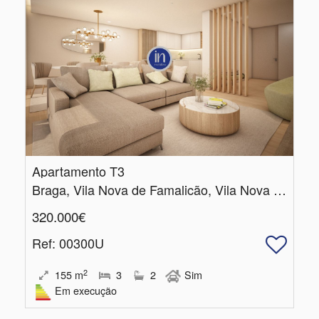
Apartamento T3
Braga, Vila Nova de Famalicão, Vila Nova de Famalicão e Calendário
320.000€
Ref
: 00300U
2
155
m
3
2
Sim
Em execução