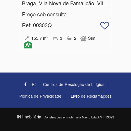
Braga, Vila Nova de Famalicão, Vila Nova de Famalicão e Calendário
Preço sob consulta
Ref
: 00303Q
2
155.7
m
3
2
Sim
|
Centros de Resolução de Litígios
|
Política de Privacidade
Livro de Reclamações
IN Imobiliária,
Construções e Imobiliária Navio Lda AMI: 13093