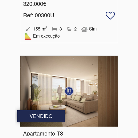
320.000€
Ref
: 00300U
2
155
m
3
2
Sim
Em execução
VENDIDO
Apartamento T3