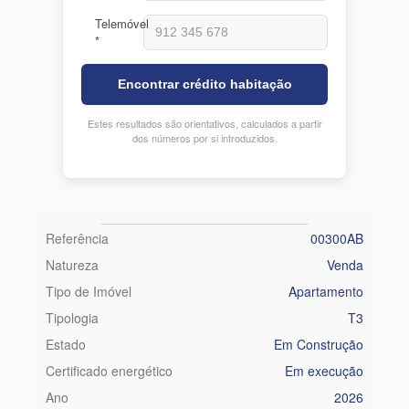
Telemóvel
*
Encontrar crédito habitação
Estes resultados são orientativos, calculados a partir
dos números por si introduzidos.
Referência
00300AB
Natureza
Venda
Tipo de Imóvel
Apartamento
Tipologia
T3
Estado
Em Construção
Certificado energético
Em execução
Ano
2026