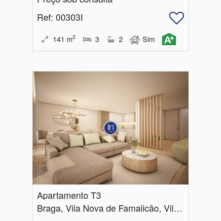
Ref
: 00303I
2
141
m
3
2
Sim
Apartamento T3
Braga, Vila Nova de Famalicão, Vila Nova de Famalicão e Calendário