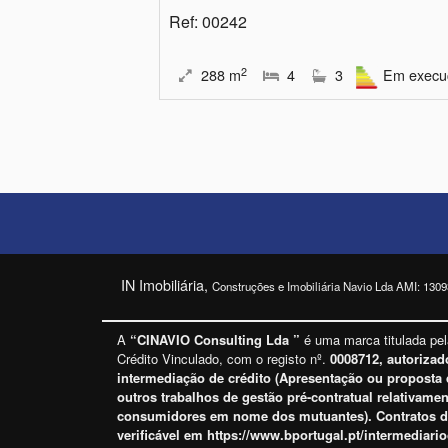
Ref
: 00242
2
288
m
4
3
Em execu
IN Imobiliária,
Construções e Imobiliária Navio Lda AMI: 1309
A
“CINAVIO Consulting Lda ”
é uma marca titulada pe
Crédito Vinculado, com o registo nº.
0008712, autorizad
intermediação de crédito (
Apresentação ou proposta d
outros trabalhos de gestão pré-contratual relativame
consumidores em nome dos mutuantes
). Contratos 
verificável em
https://www.bportugal.pt/intermediario