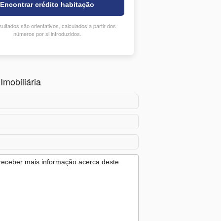
Encontrar crédito habitação
ultados são orientativos, calculados a partir dos
números por si introduzidos.
Imobiliária