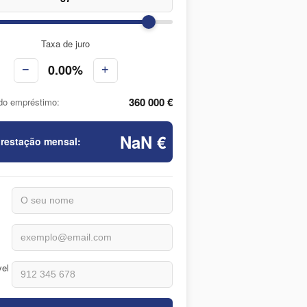
Taxa de juro
0.00%
−
+
360 000 €
do empréstimo:
NaN €
prestação mensal:
vel