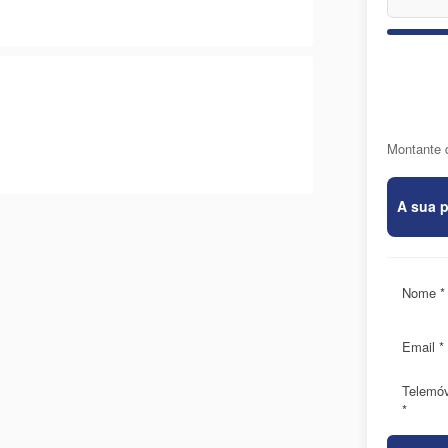
Montante 
A sua 
Nome *
Email *
Telemó
*