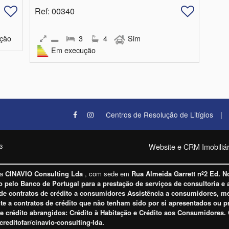
Ref
: 00340
ção
3
4
Sim
Em execução
|
Centros de Resolução de Litígios
Website e CRM Imobiliár
3
la
CINAVIO Consulting Lda
, com sede em
Rua Almeida Garrett nº2 Ed. N
o pelo Banco de Portugal para a prestação de serviços de consultoria e 
e contratos de crédito a consumidores Assistência a consumidores, med
nte a contratos de crédito que não tenham sido por si apresentados ou 
de crédito abrangidos: Crédito à Habitação e Crédito aos Consumidores.
creditofar/cinavio-consulting-lda
.