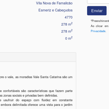
Vila Nova de Famalicão
Esmeriz e Cabeçudos
4770
*
Preenchimento
2
278 m
Ao clicar em
2
278 m
Privacidade
.
2
0 m
re o vale, as moradias Vale Santa Catarina são um 
 confortáveis são características que fazem parte 
 zonas sociais e privadas bem definidas. 

usufruir do espaço com fluidez em constante 
embora delimitada oferece uma vista para o jardim 